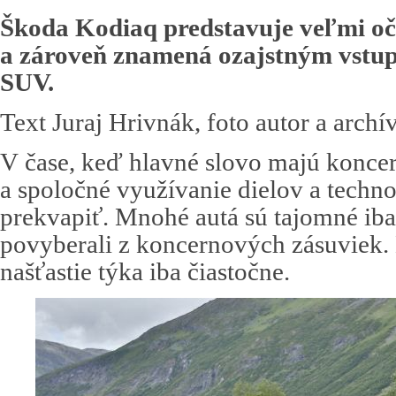
Škoda Kodiaq predstavuje veľmi o
a zároveň znamená ozajstným vstu
SUV.
Text Juraj Hrivnák, foto autor a archí
V čase, keď hlavné slovo majú koncer
a spoločné využívanie dielov a technol
prekvapiť. Mnohé autá sú tajomné iba 
povyberali z koncernových zásuviek.
našťastie týka iba čiastočne.