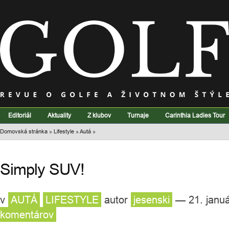
Editoriál
Aktuality
Z klubov
Turnaje
Carinthia Ladies Tour
Domovská stránka
»
Lifestyle
»
Autá
»
Simply SUV!
v
AUTÁ
LIFESTYLE
autor
jesenski
— 21. janu
komentárov