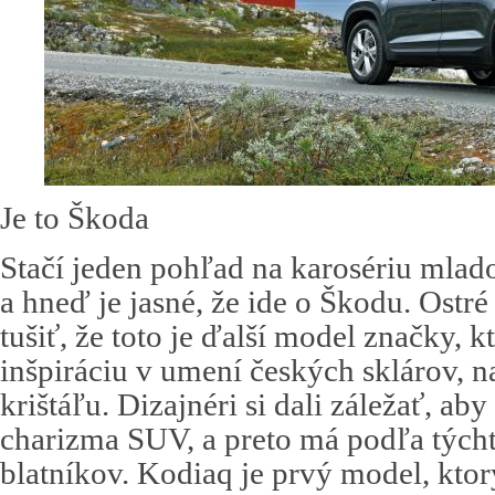
Je to Škoda
Stačí jeden pohľad na karosériu mla
a hneď je jasné, že ide o Škodu. Ostré
tušiť, že toto je ďalší model značky, 
inšpiráciu v umení českých sklárov, n
krištáľu. Dizajnéri si dali záležať, a
charizma SUV, a preto má podľa týcht
blatníkov. Kodiaq je prvý model, kto