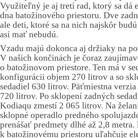
Využiteľný je aj tretí rad, ktorý sa dá
dna batožinového priestoru. Dve zadné
ale deti, ktoré sa na nich najskôr bu
asi mať nebudú.
Vzadu majú dokonca aj držiaky na po
V našich končinách je čoraz zaujímave
o batožinovom priestore. Ten má v s
konfigurácii objem 270 litrov a so s
sedadiel 630 litrov. Päťmiestna verzia
720 litrov. Po sklopení zadných sedad
Kodiaqu zmestí 2 065 litrov. Na želani
sklopné operadlo predného spolujazd
prenášať predmety dlhé až 2,8 metra. 
k batožinovému priestoru uľahčuje el