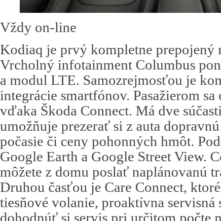
Vždy on-line
Kodiaq je prvý kompletne prepojený
Vrcholný infotainment Columbus ponú
a modul LTE. Samozrejmosťou je ko
integrácie smartfónov. Pasažierom sa 
vďaka Škoda Connect. Má dve súčasti
umožňuje prezerať si z auta dopravnú 
počasie či ceny pohonných hmôt. Pod
Google Earth a Google Street View. Ce
môžete z domu poslať naplánovanú tr
Druhou časťou je Care Connect, ktoré
tiesňové volanie, proaktívna servisná
dohodnúť si servis pri určitom počte