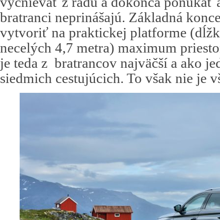
vyčnievať z radu a dokonca ponúkať aj
bratranci neprinášajú. Základná konc
vytvoriť na praktickej platforme (dĺžk
necelých 4,7 metra) maximum priestor
je teda z bratrancov najväčší a ako j
siedmich cestujúcich. To však nie je v