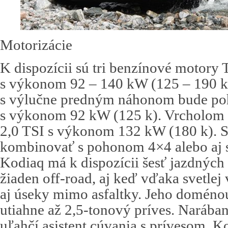
Motorizácie
K dispozícii sú tri benzínové motory 
s výkonom 92 – 140 kW (125 – 190 ko
s výlučne predným náhonom bude poh
s výkonom 92 kW (125 k). Vrcholom 
2,0 TSI s výkonom 132 kW (180 k). Si
kombinovať s pohonom 4×4 alebo aj
Kodiaq má k dispozícii šesť jazdných
žiaden off-road, aj keď vďaka svetle
aj úseky mimo asfaltky. Jeho doménou
utiahne až 2,5-tonový príves. Narában
uľahčí asistent cúvania s prívesom. Ko