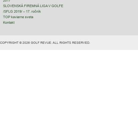
2017
SLOVENSKÁ FIREMNÁ LIGA V GOLFE
/SFLG 2019/ – 17. ročník
TOP kaviarne sveta
Kontakt
COPYRIGHT © 2026 GOLF REVUE. ALL RIGHTS RESERVED.