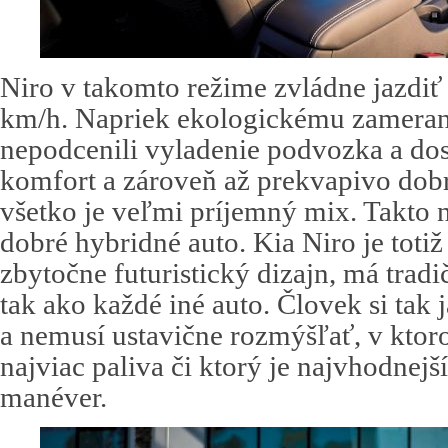
Niro v takomto režime zvládne jazdiť
km/h. Napriek ekologickému zamerani
nepodcenili vyladenie podvozka a dos
komfort a zároveň až prekvapivo dobré
všetko je veľmi príjemný mix. Takto 
dobré hybridné auto. Kia Niro je toti
zbytočne futuristický dizajn, má tradič
tak ako každé iné auto. Človek si tak
a nemusí ustavične rozmýšľať, v ktor
najviac paliva či ktorý je najvhodnejš
manéver.