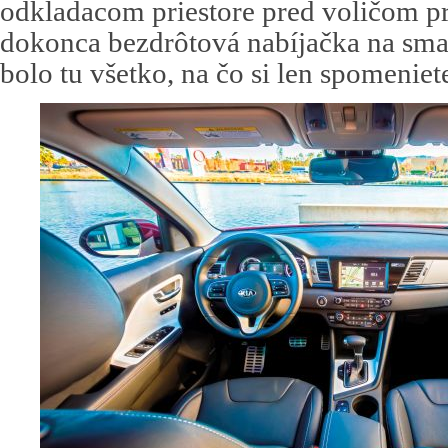
odkladacom priestore pred voličom p
dokonca bezdrôtová nabíjačka na sm
bolo tu všetko, na čo si len spomeniet