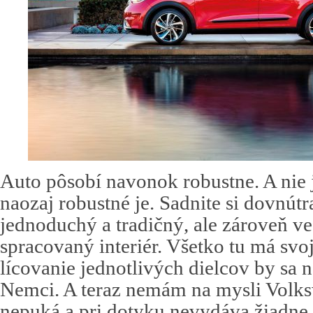
Auto pôsobí navonok robustne. A nie j
naozaj robustné je. Sadnite si dovnútra
jednoduchý a tradičný, ale zároveň ve
spracovaný interiér. Všetko tu má svoj
lícovanie jednotlivých dielcov by sa 
Nemci. A teraz nemám na mysli Volksw
nepuká a pri dotyku nevydáva žiadne