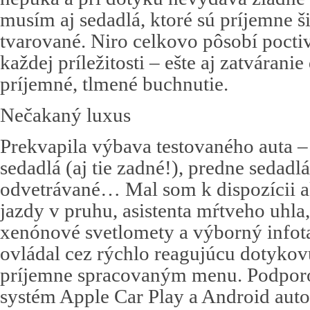
musím aj sedadlá, ktoré sú príjemne š
tvarované. Niro celkovo pôsobí poctiv
každej príležitosti – ešte aj zatvárani
príjemné, tlmené buchnutie.
Nečakaný luxus
Prekvapila výbava testovaného auta –
sedadlá (aj tie zadné!), predne sedadl
odvetrávané… Mal som k dispozícii ak
jazdy v pruhu, asistenta mŕtveho uhl
xenónové svetlomety a výborný infot
ovládal cez rýchlo reagujúcu dotyko
príjemne spracovaným menu. Podporo
systém Apple Car Play a Android aut