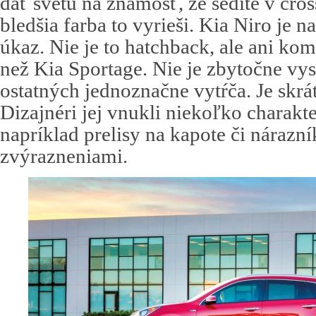
dať svetu na známosť, že sedíte v cross
bledšia farba to vyrieši. Kia Niro je n
úkaz. Nie je to hatchback, ale ani ko
než Kia Sportage. Nie je zbytočne vy
ostatných jednoznačne vytŕča. Je skrá
Dizajnéri jej vnukli niekoľko charakte
napríklad prelisy na kapote či nárazn
zvýrazneniami.