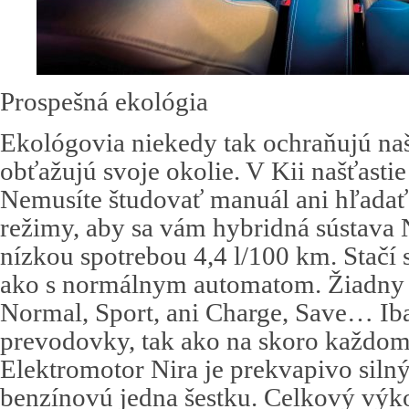
Prospešná ekológia
Ekológovia niekedy tak ochraňujú naš
obťažujú svoje okolie. V Kii našťastie
Nemusíte študovať manuál ani hľadať
režimy, aby sa vám hybridná sústava 
nízkou spotrebou 4,4 l/100 km. Stačí s
ako s normálnym automatom. Žiadny
Normal, Sport, ani Charge, Save… Ib
prevodovky, tak ako na skoro každom
Elektromotor Nira je prekvapivo siln
benzínovú jedna šestku. Celkový výk