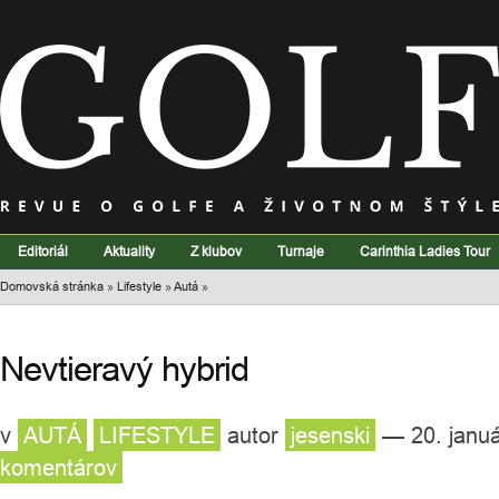
Editoriál
Aktuality
Z klubov
Turnaje
Carinthia Ladies Tour
Domovská stránka
»
Lifestyle
»
Autá
»
Nevtieravý hybrid
v
AUTÁ
LIFESTYLE
autor
jesenski
— 20. janu
komentárov