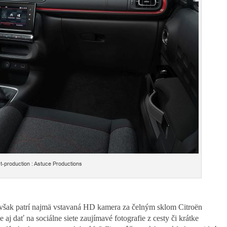
t-production : Astuce Productions
 však patrí najmä vstavaná HD kamera za čelným sklom Citroën
j dať na sociálne siete zaujímavé fotografie z cesty či krátke