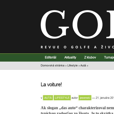
Editoriál
Aktuality
Z klubov
Turnaj
Domovská stránka
»
Lifestyle
»
Autá
»
La voiture!
v
AUTÁ
LIFESTYLE
autor
jesenski
— 21. januára 20
Ak slogan „das auto“ charakterizoval neme
typickou radosťou zo života. Je to skrátka 