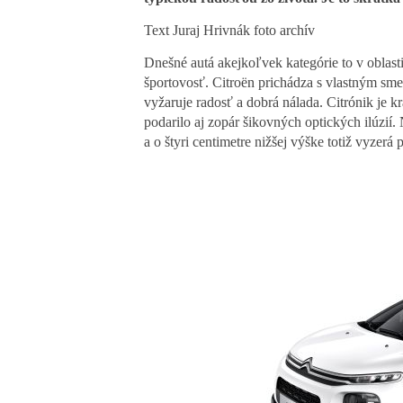
Text Juraj Hrivnák foto archív
Dnešné autá akejkoľvek kategórie to v oblasti
športovosť. Citroën prichádza s vlastným sme
vyžaruje radosť a dobrá nálada. Citrónik je 
podarilo aj zopár šikovných optických ilúzi
a o štyri centimetre nižšej výške totiž vyzerá