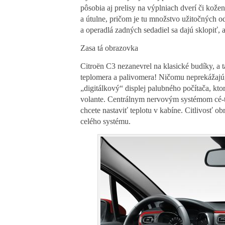
pôsobia aj prelisy na výplniach dverí či kože
a útulne, pričom je tu množstvo užitočných o
a operadlá zadných sedadiel sa dajú sklopiť,
Zasa tá obrazovka
Citroën C3 nezanevrel na klasické budíky, a 
teplomera a palivomera! Ničomu neprekážajú
„digitálkový“ displej palubného počítača, k
volante. Centrálnym nervovým systémom cé-tr
chcete nastaviť teplotu v kabíne. Citlivosť obr
celého systému.