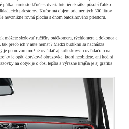
né pútka namiesto kľučiek dverí. Interiér skrátka pôsobí ľahko
dkladacích priestorov. Kufor má objem priemerných 300 litrov
 ale nevznikne rovná plocha s dnom batožinového priestoru.
tak môžete sledovať ručičky otáčkomera, rýchlomera a dokonca aj
, tak prečo ich v aute nemať? Medzi budíkmi sa nachádza
torý je po novom možné ovládať aj kolieskovým ovládačom na
ojky je opäť dotyková obrazovka, ktorú neobídete, ani keď si
azovky na dotyk je o čosi lepšia a výrazne krajšia je aj grafika