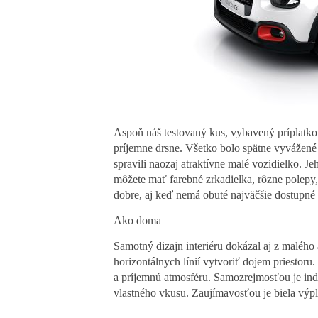
Aspoň náš testovaný kus, vybavený príplatk
príjemne drsne. Všetko bolo spätne vyvážené
spravili naozaj atraktívne malé vozidielko. Je
môžete mať farebné zrkadielka, rôzne polep
dobre, aj keď nemá obuté najväčšie dostupné 
Ako doma
Samotný dizajn interiéru dokázal aj z malého
horizontálnych línií vytvoriť dojem priestoru
a príjemnú atmosféru. Samozrejmosťou je ind
vlastného vkusu. Zaujímavosťou je biela výpl