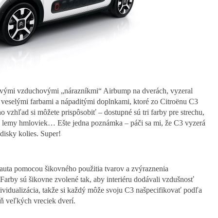
ovými vzduchovými „nárazníkmi“ Airbump na dverách, vyzeral
 veselými farbami a nápaditými doplnkami, ktoré zo Citroënu C3
ho vzhľad si môžete prispôsobiť – dostupné sú tri farby pre strechu,
y, lemy hmloviek… Ešte jedna poznámka – páči sa mi, že C3 vyzerá
disky kolies. Super!
 auta pomocou šikovného použitia tvarov a zvýraznenia
. Farby sú šikovne zvolené tak, aby interiéru dodávali vzdušnosť
ividualizácia, takže si každý môže svoju C3 našpecifikovať podľa
ň veľkých vreciek dverí.