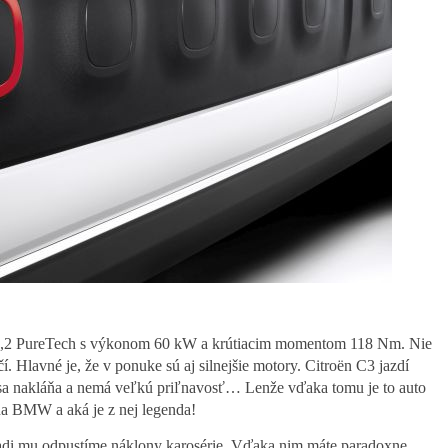
 1,2 PureTech s výkonom 60 kW a krútiacim momentom 118 Nm. Nie
čí. Hlavné je, že v ponuke sú aj silnejšie motory. Citroën C3 jazdí
 sa nakláňa a nemá veľkú priľnavosť… Lenže vďaka tomu je to auto
 na BMW a aká je z nej legenda!
radi mu odpustíme náklony karosérie. Vďaka nim máte paradoxne