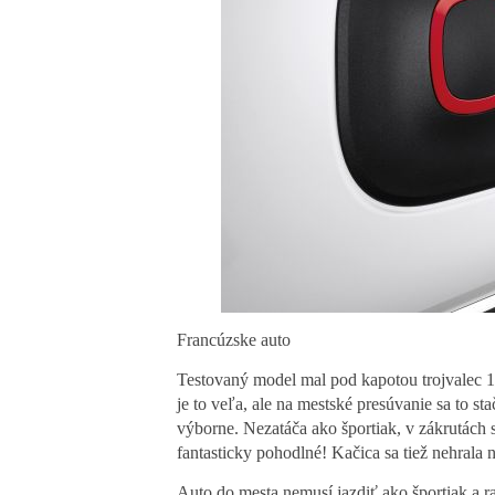
Francúzske auto
Testovaný model mal pod kapotou trojvalec
je to veľa, ale na mestské presúvanie sa to sta
výborne. Nezatáča ako športiak, v zákrutách
fantasticky pohodlné! Kačica sa tiež nehrala
Auto do mesta nemusí jazdiť ako športiak a 