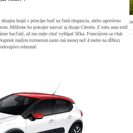
 dizajnu hrajú v princípe buď na čistú eleganciu, alebo agresívnu
G
rom. Môžeme ho pokojne nazvať aj dizajn Citroën. Z toho auta totiž
krásne bucľatý, až mu máte chuť vyštípať líčka. Francúzom sa však
í. Napriek malým rozmerom (auto má menej než 4 metre na dĺžku)
 prekvapivo robustné.