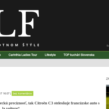
S
e
Carinthia Ladies Tour
Lifestyle
TOP kuchári Slovenska
Z
17 16:07
|
bez komentárov
ckú precíznosť, tak Citroën C3 stelesňuje francúzske auto s
„la voiture“.