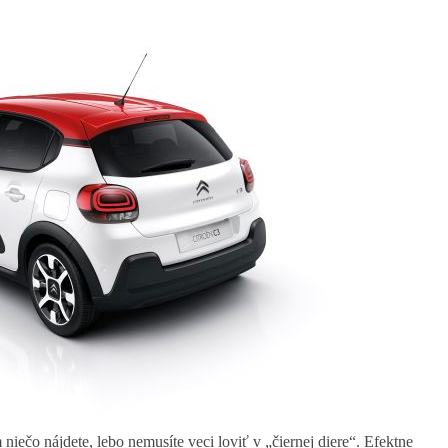
m niečo nájdete, lebo nemusíte veci loviť v „čiernej diere“. Efektne