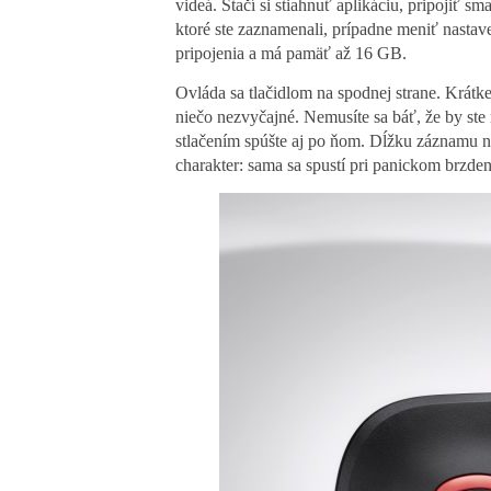
videá. Stačí si stiahnuť aplikáciu, pripojiť 
ktoré ste zaznamenali, prípadne meniť nastav
pripojenia a má pamäť až 16 GB.
Ovláda sa tlačidlom na spodnej strane. Krátke 
niečo nezvyčajné. Nemusíte sa báť, že by ste 
stlačením spúšte aj po ňom. Dĺžku záznamu n
charakter: sama sa spustí pri panickom brzdení