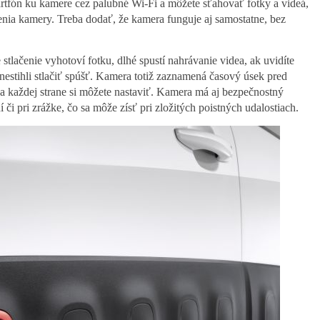
smartfón ku kamere cez palubné Wi-Fi a môžete sťahovať fotky a videá,
enia kamery. Treba dodať, že kamera funguje aj samostatne, bez
stlačenie vyhotoví fotku, dlhé spustí nahrávanie videa, ak uvidíte
nestihli stlačiť spúšť. Kamera totiž zaznamená časový úsek pred
a každej strane si môžete nastaviť. Kamera má aj bezpečnostný
 či pri zrážke, čo sa môže zísť pri zložitých poistných udalostiach.