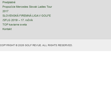
Predplatné
Propozície Mercedes Slovak Ladies Tour
2017
SLOVENSKÁ FIREMNÁ LIGA V GOLFE
/SFLG 2019/ – 17. ročník
TOP kaviarne sveta
Kontakt
COPYRIGHT © 2026 GOLF REVUE. ALL RIGHTS RESERVED.