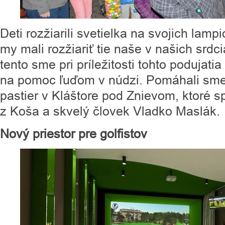
Deti rozžiarili svetielka na svojich lam
my mali rozžiariť tie naše v našich srdc
tento sme pri príležitosti tohto podujati
na pomoc ľuďom v núdzi. Pomáhali sme
pastier v Kláštore pod Znievom, ktoré s
z Koša a skvelý človek Vladko Maslák.
Nový priestor pre golfistov