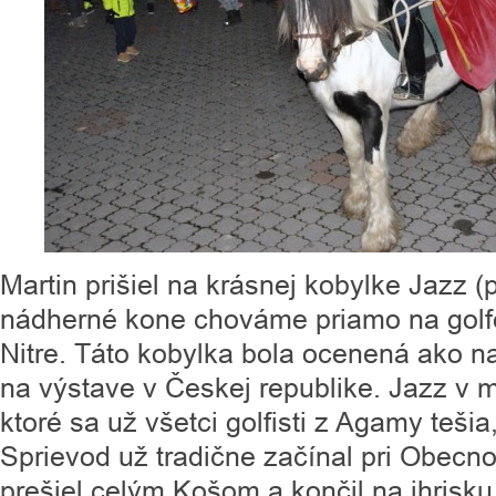
Martin prišiel na krásnej kobylke Jazz (p
nádherné kone chováme priamo na golfe 
Nitre. Táto kobylka bola ocenená ako na
na výstave v Českej republike. Jazz v 
ktoré sa už všetci golfisti z Agamy tešia
Sprievod už tradične začínal pri Obecn
prešiel celým Košom a končil na ihrisku