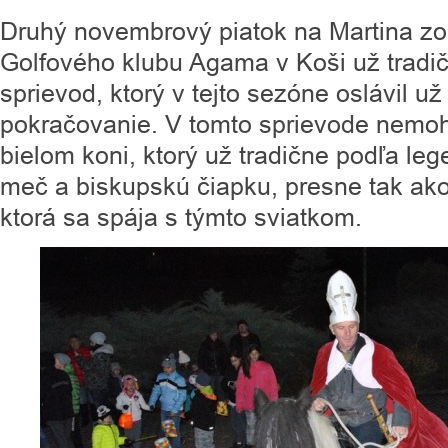
Druhý novembrový piatok na Martina zo
Golfového klubu Agama v Koši už trad
sprievod, ktorý v tejto sezóne oslávil u
pokračovanie. V tomto sprievode nemoh
bielom koni, ktorý už tradične podľa le
meč a biskupskú čiapku, presne tak ako
ktorá sa spája s týmto sviatkom.