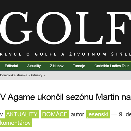
Editoriál
Aktuality
Z klubov
Turnaje
Carinthia Ladies Tour
Domovská stránka
»
Aktuality
»
V Agame ukončil sezónu Martin na 
v
AKTUALITY
DOMÁCE
autor
jesenski
— 9. d
komentárov