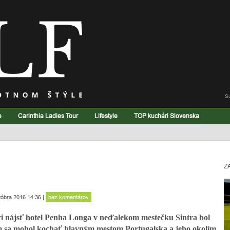
S
e
Carinthia Ladies Tour
Lifestyle
TOP kuchári Slovenska
Z
tóbra 2016 14:36
|
bez komentárov
i nájsť hotel Penha Longa v neďalekom mestečku Sintra bol
som sa mohol kochať hlavným mestom Portugalska a jeho okolím.