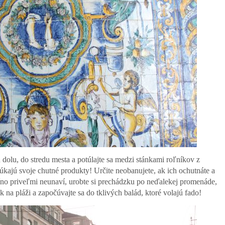
 dolu, do stredu mesta a potúlajte sa medzi stánkami roľníkov z
núkajú svoje chutné produkty! Určite neobanujete, ak ich ochutnáte a
íno priveľmi neunaví, urobte si prechádzku po neďalekej promenáde,
 na pláži a započúvajte sa do tklivých balád, ktoré volajú fado!