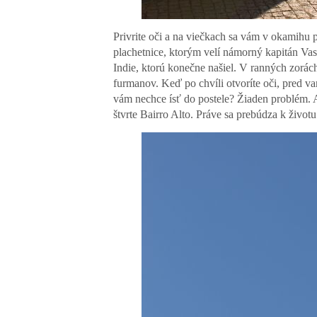
Privrite oči a na viečkach sa vám v okamihu p
plachetnice, ktorým velí námorný kapitán Va
Indie, ktorú konečne našiel. V ranných zorách
furmanov. Keď po chvíli otvoríte oči, pred va
vám nechce ísť do postele? Žiaden problém. A
štvrte Bairro Alto. Práve sa prebúdza k živo