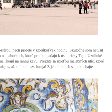
férou, nech prídete v ktorúkoľvek hodinu. Skutočne som netušil
 sa na pahorkoch, ktoré prudko padajú k ústiu rieky Tejo. Uzulinké
ama lákajú na rannú kávu. Prejdite sa spleťou malebných ulíc, ktoré
ejos, až ku hradu sv. Juraja! Z jeho hradieb sa pokochajte