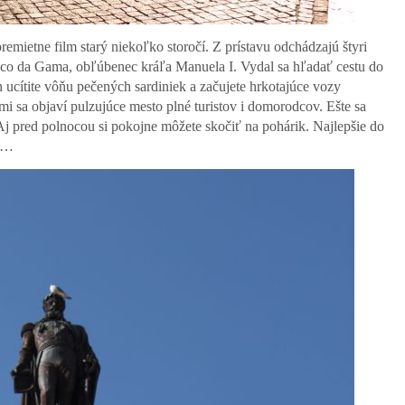
remietne film starý niekoľko storočí. Z prístavu odchádzajú štyri
sco da Gama, obľúbenec kráľa Manuela I. Vydal sa hľadať cestu do
 ucítite vôňu pečených sardiniek a začujete hrkotajúce vozy
mi sa objaví pulzujúce mesto plné turistov i domorodcov. Ešte sa
j pred polnocou si pokojne môžete skočiť na pohárik. Najlepšie do
tu…