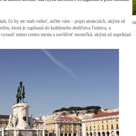
i, čo by ste mali vidieť, určite vám – popri atrakciách, akými sú
G
elém, ktorá je zapísaná do kultúrneho dedičstva ľudstva, a
yraziť mimo centra mesta a navštíviť mestečká, akými sú napríklad