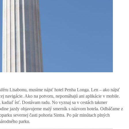
féru Lisabonu, musíme nájsť hotel Penha Longa. Len – ako nájsť
ej navigácie. Ako na potvoru, nepomáhajú ani aplikácie v mobile.
m, kadiaľ ísť. Dostávam radu. No vyznaj sa v cestách takmer
odine jazdy objavujeme malý smerník s názvom hotela. Odbáčame z
parku severnej časti pohoria Sintra. Po pár minútach plných
 národného parku.