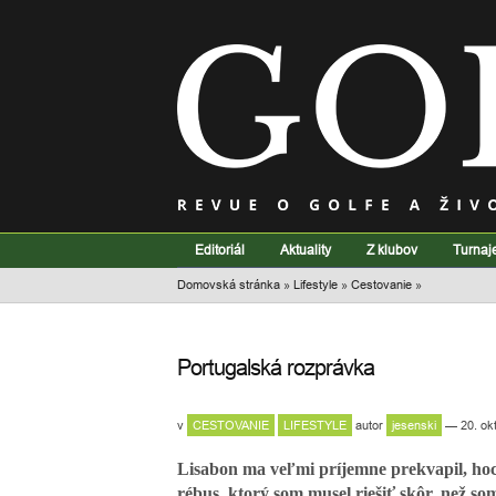
Editoriál
Aktuality
Z klubov
Turnaj
Domovská stránka
»
Lifestyle
»
Cestovanie
»
Portugalská rozprávka
v
CESTOVANIE
LIFESTYLE
autor
jesenski
— 20. ok
Lisabon ma veľmi príjemne prekvapil, hoc
rébus, ktorý som musel riešiť skôr, než 