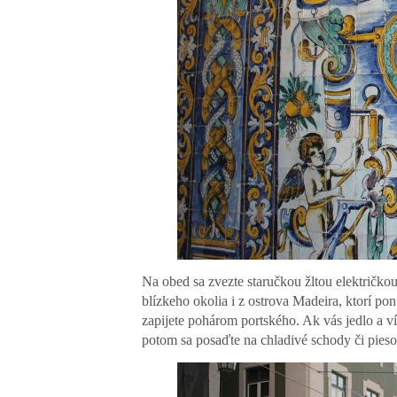
Na obed sa zvezte staručkou žltou električkou
blízkeho okolia i z ostrova Madeira, ktorí po
zapijete pohárom portského. Ak vás jedlo a v
potom sa posaďte na chladivé schody či piesok