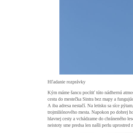
Hľadanie rozprávky
Kým máme šancu pocítiť túto nádhernú atmos
cestu do mestečka Sintra bez mapy a fungujúc
A iba adresa nestačí. Na letisku sa síce pýta
trojmiliónového mesta. Napokon po dobrej h
hlavnej cesty a vchádzame do chráneného leso
neistoty sme predsa len našli perlu uprostred