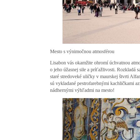
Mesto s výnimočnou atmosférou
Lisabon vás okamžite ohromí úchvatnou atmos
o jeho úžasnej sile a príťažlivosti. Rozkladá
staré stredoveké uličky v maurskej štvrti Alf
sú vykladané pestrofarebnými kachličkami azul
nádhernými výhľadmi na mesto!