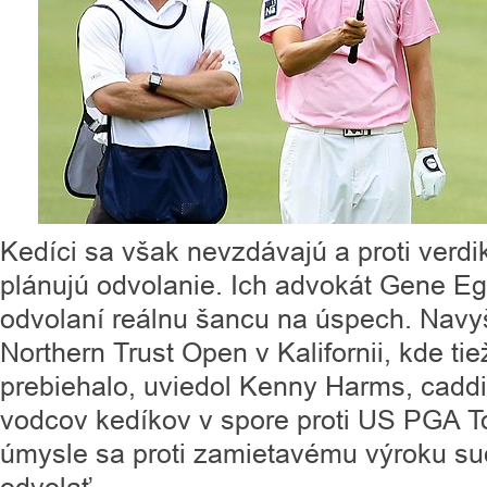
Kedíci sa však nevzdávajú a proti verdi
plánujú odvolanie. Ich advokát Gene Egdo
odvolaní reálnu šancu na úspech. Navy
Northern Trust Open v Kalifornii, kde ti
prebiehalo, uviedol Kenny Harms, cadd
vodcov kedíkov v spore proti US PGA To
úmysle sa proti zamietavému výroku s