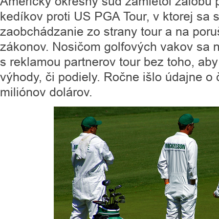
Americký okresný súd zamietol žalobu
kedíkov proti US PGA Tour, v ktorej sa 
zaobchádzanie zo strany tour a na por
zákonov. Nosičom golfových vakov sa ne
s reklamou partnerov tour bez toho, aby
výhody, či podiely. Ročne išlo údajne o
miliónov dolárov.