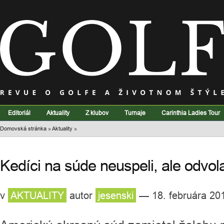
Editoriál
Aktuality
Z klubov
Turnaje
Carinthia Ladies Tour
Domovská stránka
»
Aktuality
»
Kedíci na súde neuspeli, ale odvol
v
AKTUALITY
autor
jesenski
— 18. februára 20