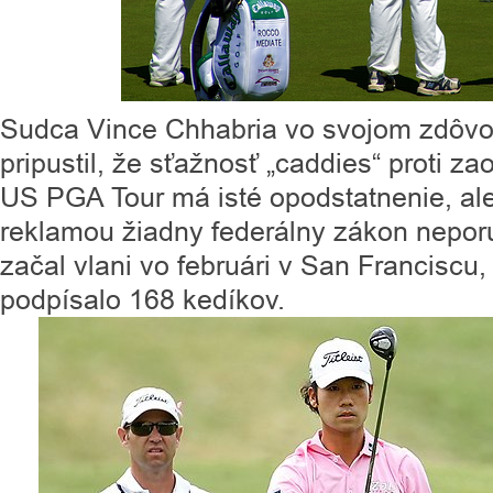
Sudca Vince Chhabria vo svojom zdôvo
pripustil, že sťažnosť „caddies“ proti z
US PGA Tour má isté opodstatnenie, ale
reklamou žiadny federálny zákon nepor
začal vlani vo februári v San Franciscu
podpísalo 168 kedíkov.