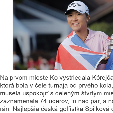
Na prvom mieste Ko vystriedala Kórejč
ktorá bola v čele turnaja od prvého kola
musela uspokojiť s deleným štvrtým mi
zaznamenala 74 úderov, tri nad par, a na
rán. Najlepšia česká golfistka Spilková