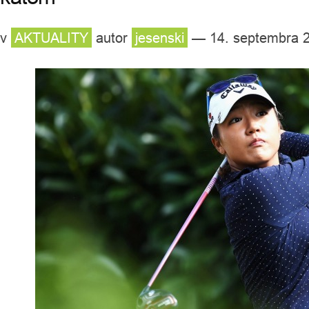
v
AKTUALITY
autor
jesenski
— 14. septembra 2