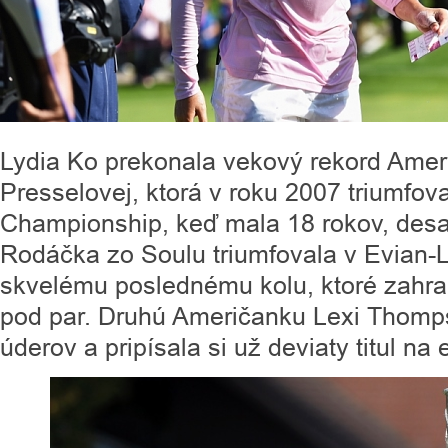
Lydia Ko prekonala vekový rekord Ame
Presselovej, ktorá v roku 2007 triumfov
Championship, keď mala 18 rokov, desa
Rodáčka zo Soulu triumfovala v Evian-
skvelému poslednému kolu, ktoré zahral
pod par. Druhú Američanku Lexi Thomps
úderov a pripísala si už deviaty titul n