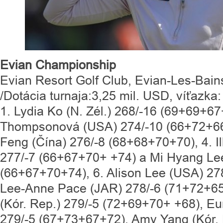
Evian Championship
Evian Resort Golf Club, Evian-Les-Bain
/Dotácia turnaja:3,25 mil. USD, víťazk
1. Lydia Ko (N. Zél.) 268/-16 (69+69+67
Thompsonová (USA) 274/-10 (66+72+66
Feng (Čína) 276/-8 (68+68+70+70), 4. Il
277/-7 (66+67+70+ +74) a Mi Hyang Lee
(66+67+70+74), 6. Alison Lee (USA) 27
Lee-Anne Pace (JAR) 278/-6 (71+72+65
(Kór. Rep.) 279/-5 (72+69+70+ +68), Eu
279/-5 (67+73+67+72), Amy Yang (Kór. 