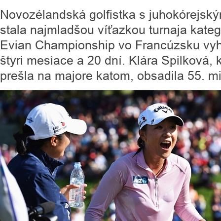
Novozélandská golfistka s juhokórejský
stala najmladšou víťazkou turnaja kategó
Evian Championship vo Francúzsku vyhr
štyri mesiace a 20 dní. Klára Spilková, 
prešla na majore katom, obsadila 55. mi