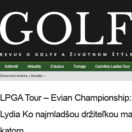
Editoriál
Aktuality
Z klubov
Turnaje
Carinthia Ladies Tour
Domovská stránka
»
Aktuality
»
LPGA Tour – Evian Championship
Lydia Ko najmladšou držiteľkou maj
katom