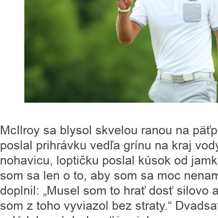
McIlroy sa blysol skvelou ranou na päťp
poslal prihrávku vedľa grínu na kraj vody
nohavicu, loptičku poslal kúsok od jamky
som sa len o to, aby som sa moc nenamo
doplnil: „Musel som to hrať dosť silovo 
som z toho vyviazol bez straty.“ Dvads