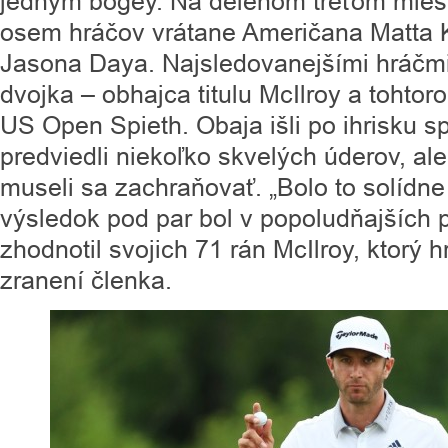
jedným bogey. Na delenom treťom miest
osem hráčov vrátane Američana Matta 
Jasona Daya. Najsledovanejšími hráčmi 
dvojka – obhajca titulu McIlroy a tohto
US Open Spieth. Obaja išli po ihrisku s
predviedli niekoľko skvelých úderov, ale
museli sa zachraňovať. „Bolo to solídne
výsledok pod par bol v popoludňajších
zhodnotil svojich 71 rán McIlroy, ktorý h
zranení členka.