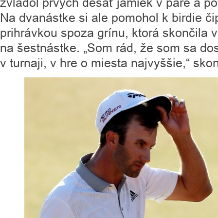
zvládol prvých desať jamiek v pare a p
Na dvanástke si ale pomohol k birdie či
prihrávkou spoza grínu, ktorá skončila v
na šestnástke. „Som rád, že som sa dos
v turnaji, v hre o miesta najvyššie,“ sko