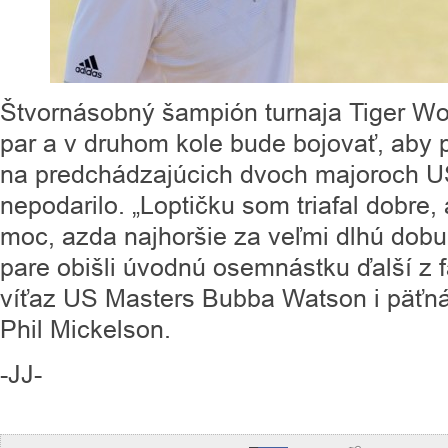
Štvornásobný šampión turnaja Tiger Woo
par a v druhom kole bude bojovať, aby 
na predchádzajúcich dvoch majoroch U
nepodarilo. „Loptičku som triafal dobre,
moc, azda najhoršie za veľmi dlhú dobu
pare obišli úvodnú osemnástku ďalší z 
víťaz US Masters Bubba Watson i päťn
Phil Mickelson.
-JJ-