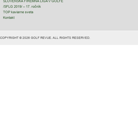
SLOVENSKÁ FIREMNÁ LIGA V GOLFE
/SFLG 2019/ – 17. ročník
TOP kaviarne sveta
Kontakt
COPYRIGHT © 2026 GOLF REVUE. ALL RIGHTS RESERVED.