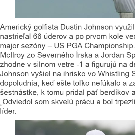
Americký golfista Dustin Johnson využi
nastrieľal 66 úderov a po prvom kole ve
major sezóny – US PGA Championship.
McIlroy zo Severného Írska a Jordan Sp
zhodne v silnom vetre -1 a figurujú na 
Johnson vyšiel na ihrisko vo Whistling 
dopoludnia, keď ešte toľko nefúkalo a za
šestnástke, k tomu pridal päť berdíkov 
„Odviedol som skvelú prácu a bol trpezli
líder.