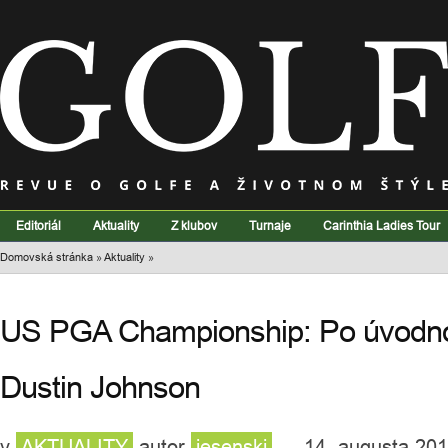
Editoriál
Aktuality
Z klubov
Turnaje
Carinthia Ladies Tour
Domovská stránka
»
Aktuality
»
US PGA Championship: Po úvodno
Dustin Johnson
v
AKTUALITY
autor
jesenski
— 14. augusta 201