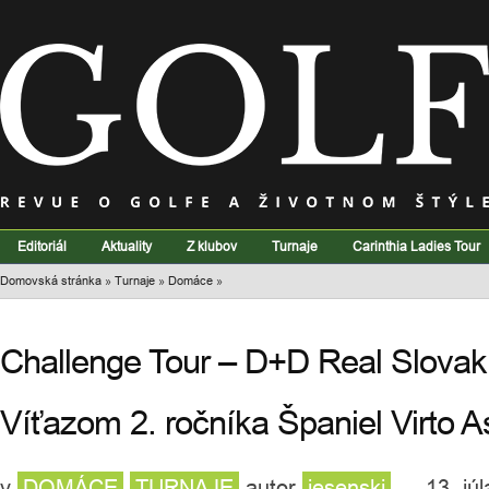
Editoriál
Aktuality
Z klubov
Turnaje
Carinthia Ladies Tour
Domovská stránka
»
Turnaje
»
Domáce
»
Challenge Tour – D+D Real Slovak
Víťazom 2. ročníka Španiel Virto As
v
DOMÁCE
TURNAJE
autor
jesenski
— 13. júl