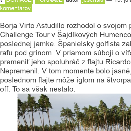
komentárov
Borja Virto Astudillo rozhodol o svojom 
Challenge Tour v Šajdíkových Humenco
poslednej jamke. Španielsky golfista zah
rafu pod grínom. V priamom súboji o ví
premeniť jeho spoluhráč z flajtu Ricardo
Nepremenil. V tom momente bolo jasné, 
poslednom flajte môže íglom na štvorpar
off. To sa však nestalo.