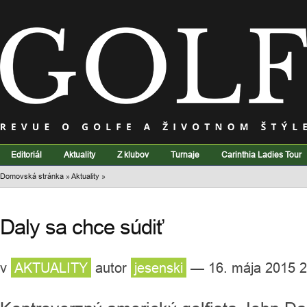
Editoriál
Aktuality
Z klubov
Turnaje
Carinthia Ladies Tour
Domovská stránka
»
Aktuality
»
Daly sa chce súdiť
v
AKTUALITY
autor
jesenski
— 16. mája 2015 2