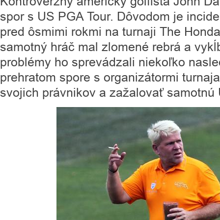
Kontroverzný americký golfista John Da
spor s US PGA Tour. Dôvodom je incide
pred ôsmimi rokmi na turnaji The Honda
samotný hráč mal zlomené rebrá a vyk
problémy ho sprevádzali niekoľko nasle
prehratom spore s organizátormi turnaja
svojich právnikov a zažalovať samotnú