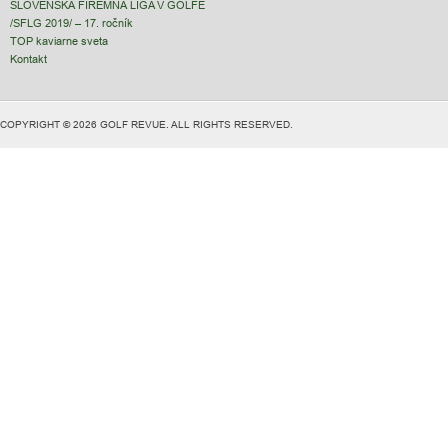
SLOVENSKÁ FIREMNÁ LIGA V GOLFE
/SFLG 2019/ – 17. ročník
TOP kaviarne sveta
Kontakt
COPYRIGHT © 2026 GOLF REVUE. ALL RIGHTS RESERVED.