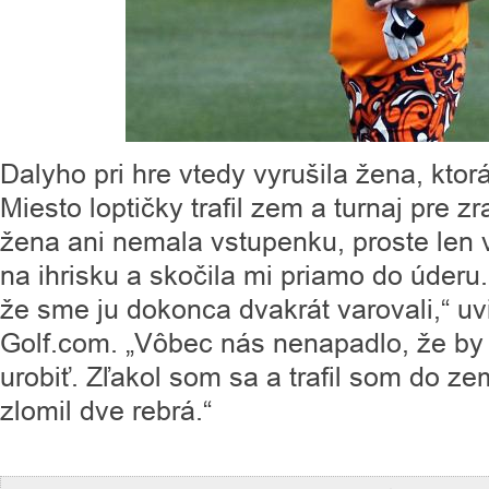
Dalyho pri hre vtedy vyrušila žena, ktor
Miesto loptičky trafil zem a turnaj pre z
žena ani nemala vstupenku, proste len
na ihrisku a skočila mi priamo do úderu.
že sme ju dokonca dvakrát varovali,“ uv
Golf.com. „Vôbec nás nenapadlo, že b
urobiť. Zľakol som sa a trafil som do ze
zlomil dve rebrá.“