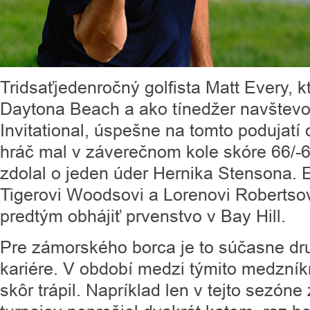
Tridsaťjedenročný golfista Matt Every, k
Daytona Beach a ako tínedžer navštevov
Invitational, úspešne na tomto podujatí o
hráč mal v záverečnom kole skóre 66/-
zdolal o jeden úder Hernika Stensona. E
Tigerovi Woodsovi a Lorenovi Robertsovi
predtým obhájiť prvenstvo v Bay Hill.
Pre zámorského borca je to súčasne druh
kariére. V období medzi týmito medzník
skôr trápil. Napríklad len v tejto sezóne