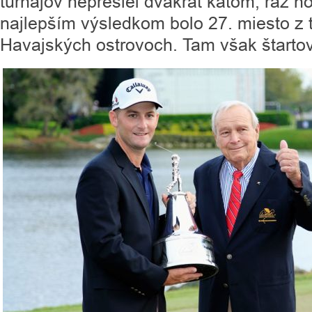
turnajov neprešiel dvakrát katom, raz ho 
najlepším výsledkom bolo 27. miesto z
Havajských ostrovoch. Tam však štartov