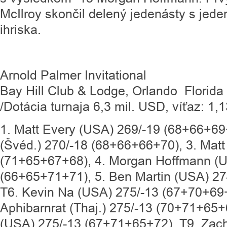
McIlroy skončil delený jedenásty s jede
ihriska.
Arnold Palmer Invitational
Bay Hill Club & Lodge, Orlando Florida
/Dotácia turnaja 6,3 mil. USD, víťaz: 1,
1. Matt Every (USA) 269/-19 (68+66+69
(Švéd.) 270/-18 (68+66+66+70), 3. Matt 
(71+65+67+68), 4. Morgan Hoffmann (U
(66+65+71+71), 5. Ben Martin (USA) 2
T6. Kevin Na (USA) 275/-13 (67+70+69
Aphibarnrat (Thaj.) 275/-13 (70+71+65
(USA) 275/-13 (67+71+65+72), T9. Zac