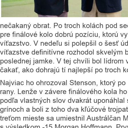
nečakaný obrat. Po troch kolách pod se
pre finálové kolo dobrú pozíciu, ktorú vy
víťazstvo. V nedeľu si polepšil o šesť 
víťazstve definitívne rozhodol skvelým 
poslednej jamke. V tej chvíli bol lídrom 
čakať, ako dohrajú tí najlepší po troch k
Najviac ho ohrozoval Stenson, ktorý po
rany. Lenže v závere finálového kola ho
podľa vlastných slov dvakrát uponáhlal
grínoch a boli z toho dva kľúčové trojpa
treťom mieste sa umiestnil Austrálčan Ma
s výsledkom -15 Morgan Hoffmann. Prvý