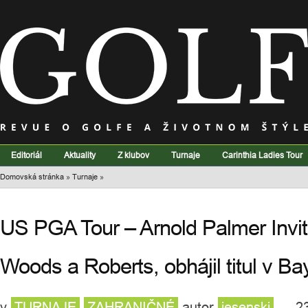
Editoriál
Aktuality
Z klubov
Turnaje
Carinthia Ladies Tour
Domovská stránka
»
Turnaje
»
US PGA Tour – Arnold Palmer Invit
Woods a Roberts, obhájil titul v Bay
v
TURNAJE
ZAHRANIČNÉ
autor
jesenski
— 23