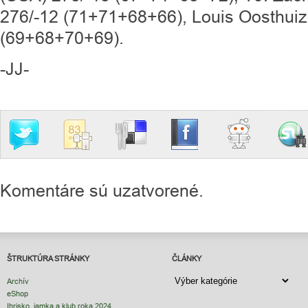
276/-12 (71+71+68+66), Louis Oosthuiz
(69+68+70+69).
-JJ-
Komentáre sú uzatvorené.
ŠTRUKTÚRA STRÁNKY
ČLÁNKY
ČLÁNKY
Archív
eShop
Ihrisko, jamka a klub roka 2024