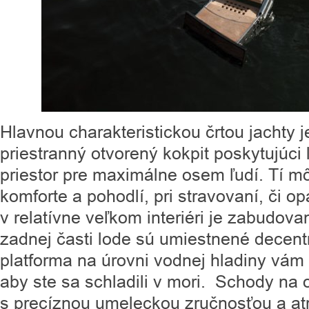
Hlavnou charakteristickou črtou jachty 
priestranný otvorený kokpit poskytujúci 
priestor pre maximálne osem ľudí. Tí mô
komforte a pohodlí, pri stravovaní, či o
v relatívne veľkom interiéri je zabudovan
zadnej časti lode sú umiestnené decen
platforma na úrovni vodnej hladiny vám
aby ste sa schladili v mori. Schody na
s precíznou umeleckou zručnosťou a at