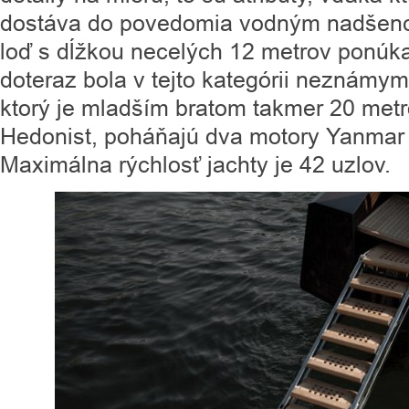
dostáva do povedomia vodným nadšen
loď s dĺžkou necelých 12 metrov ponúka 
doteraz bola v tejto kategórii neznámy
ktorý je mladším bratom takmer 20 metro
Hedonist, poháňajú dva motory Yanmar
Maximálna rýchlosť jachty je 42 uzlov.