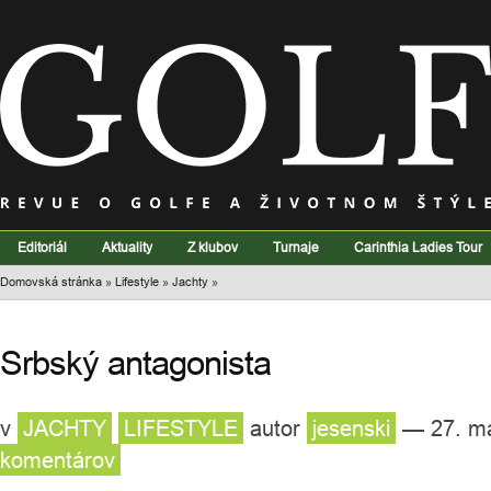
Editoriál
Aktuality
Z klubov
Turnaje
Carinthia Ladies Tour
Domovská stránka
»
Lifestyle
»
Jachty
»
Srbský antagonista
v
JACHTY
LIFESTYLE
autor
jesenski
— 27. ma
komentárov