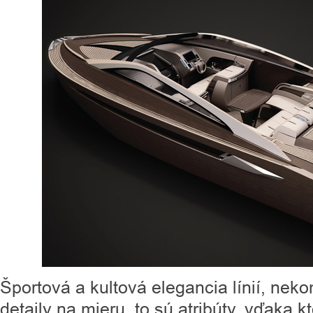
Športová a kultová elegancia línií, ne
detaily na mieru, to sú atribúty, vďaka k