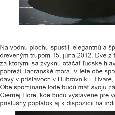
Na vodnú plochu spustili elegantnú a šp
dreveným trupom 15. júna 2012. Dve z t
za ktorými sa zvyknú otáčať ľudské hla
pobreží Jadranské mora. V lete obe sp
davy v prístavoch v Dubrovníku, Hvare, 
Obe spomínané lode budú mať svoju zák
Čiernej Hore, kde budú vystavené pre ve
príslušný poplatok aj k dispozícii na ind