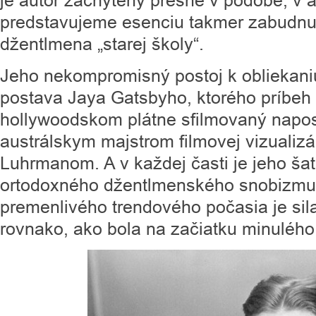
je autor zachytený presne v podobe, v a
predstavujeme esenciu takmer zabudnu
džentlmena „starej školy“.
Jeho nekompromisný postoj k obliekani
postava Jaya Gatsbyho, ktorého príbeh 
hollywoodskom plátne sfilmovaný napos
austrálskym majstrom filmovej vizualiz
Luhrmanom. A v každej časti je jeho š
ortodoxného džentlmenského snobizmu.
premenlivého trendového počasia je sila
rovnako, ako bola na začiatku minulého 