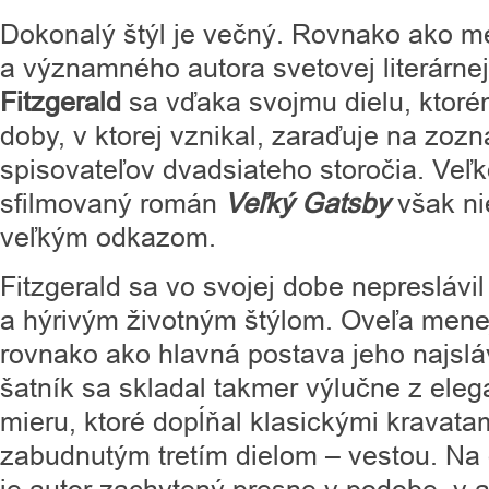
Dokonalý štýl je večný. Rovnako ako me
a významného autora svetovej literárne
Fitzgerald
sa vďaka svojmu dielu, ktoré
doby, v ktorej vznikal, zaraďuje na zoz
spisovateľov dvadsiateho storočia. Veľk
sfilmovaný román
Veľký Gatsby
však ni
veľkým odkazom.
Fitzgerald sa vo svojej dobe nepreslávi
a hýrivým životným štýlom. Oveľa menej
rovnako ako hlavná postava jeho najsláv
šatník sa skladal takmer výlučne z ele
mieru, ktoré dopĺňal klasickými kravata
zabudnutým tretím dielom – vestou. Na 