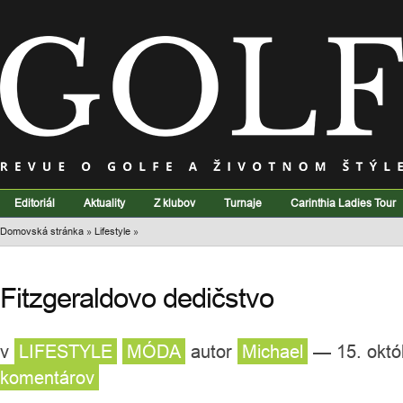
Editoriál
Aktuality
Z klubov
Turnaje
Carinthia Ladies Tour
Domovská stránka
»
Lifestyle
»
Fitzgeraldovo dedičstvo
v
LIFESTYLE
MÓDA
autor
Michael
— 15. októ
komentárov