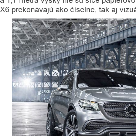
a 1,7 metra výšky nie sú síce papierovo
X6 prekonávajú ako číselne, tak aj vizu