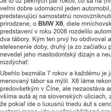
Je to už pekných pár rokov, čo sa na (n
veľmi dobre udomácnil jeden automobil
predstavujúci samostatnú novovzniknutú
prirodzene, o
BMW X6
, diele mníchovs
predstavení v roku 2008 rozdelilo auto
dva tábory. Kým ten prvý ho obdivoval a
stelesnenie doby, druhý (a zo začiatku 
nevedel jeho mastodontský dizajn a ne
rozdýchať.
Ubehlo bezmála 7 rokov a každému je j
menovaný tábor sa mýlil. X6 láme rekor
predovšetkým v Číne, ale nezaostáva a
všíma autá aj na slovenských uliciach, 
že pokiaľ ide o luxusnú triedu áut s ce