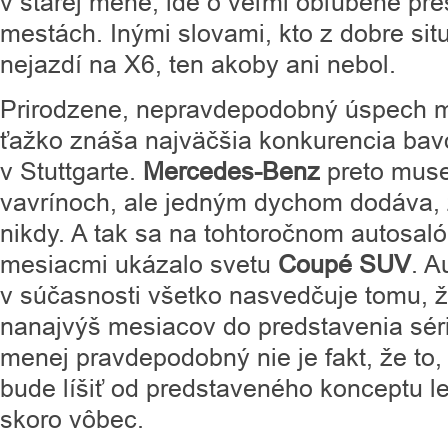
v starej mene, ide o veľmi obľúbené pre
mestách. Inými slovami, kto z dobre si
nejazdí na X6, ten akoby ani nebol.
Prirodzene, nepravdepodobný úspech m
ťažko znáša najväčšia konkurencia bavo
v Stuttgarte.
Mercedes-Benz
preto musel
vavrínoch, ale jedným dychom dodáva, 
nikdy. A tak sa na tohtoročnom autosal
mesiacmi ukázalo svetu
Coupé SUV
. A
v súčasnosti všetko nasvedčuje tomu, ž
nanajvýš mesiacov do predstavenia séri
menej pravdepodobný nie je fakt, že to, 
bude líšiť od predstaveného konceptu l
skoro vôbec.