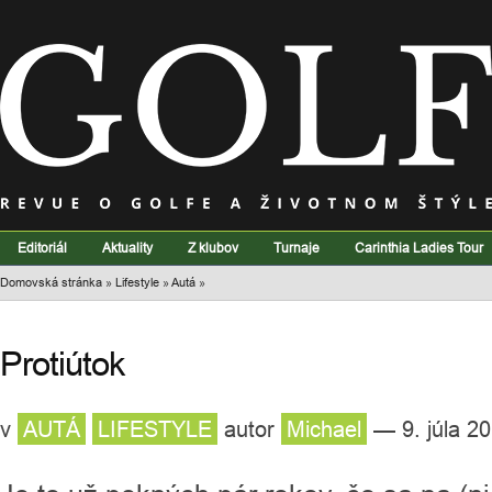
Editoriál
Aktuality
Z klubov
Turnaje
Carinthia Ladies Tour
Domovská stránka
»
Lifestyle
»
Autá
»
Protiútok
v
AUTÁ
LIFESTYLE
autor
Michael
— 9. júla 2