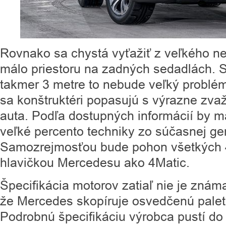
Rovnako sa chystá vyťažiť z veľkého ne
málo priestoru na zadných sedadlách. 
takmer 3 metre to nebude veľký problém
sa konštruktéri popasujú s výrazne zva
auta. Podľa dostupných informácií by m
veľké percento techniky zo súčasnej ge
Samozrejmosťou bude pohon všetkých 4
hlavičkou Mercedesu ako 4Matic.
Špecifikácia motorov zatiaľ nie je znám
že Mercedes skopíruje osvedčenú palet
Podrobnú špecifikáciu výrobca pustí d