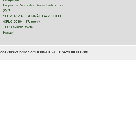
Propozície Mercedes Slovak Ladies Tour
2017
SLOVENSKÁ FIREMNÁ LIGA V GOLFE
/SFLG 2019/ – 17. ročník
TOP kaviarne sveta
Kontakt
COPYRIGHT © 2026 GOLF REVUE. ALL RIGHTS RESERVED.