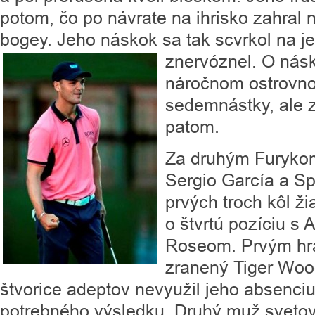
potom, čo po návrate na ihrisko zahral 
bogey. Jeho náskok sa tak scvrkol na 
znervóznel. O nás
náročnom ostrovno
sedemnástky, ale z
patom.
Za druhým Furykom 
Sergio García a Sp
prvých troch kôl ži
o štvrtú pozíciu s
Roseom. Prvým hrá
zranený Tiger Wood
štvorice adeptov nevyužil jeho absenci
potrebného výsledku. Druhý muž svetov