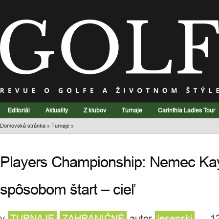
Editoriál
Aktuality
Z klubov
Turnaje
Carinthia Ladies Tour
Domovská stránka
»
Turnaje
»
Players Championship: Nemec Ka
spôsobom štart – cieľ
v
TURNAJE
ZAHRANIČNÉ
autor
jesenski
— 12