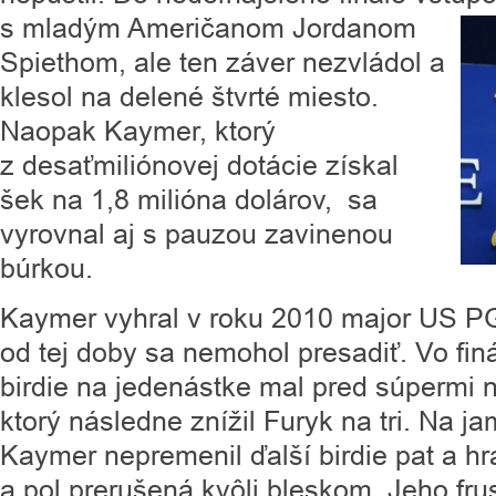
s mladým Američanom Jordanom
Spiethom, ale ten záver nezvládol a
klesol na delené štvrté miesto.
Naopak Kaymer, ktorý
z desaťmiliónovej dotácie získal
šek na 1,8 milióna dolárov, sa
vyrovnal aj s pauzou zavinenou
búrkou.
Kaymer vyhral v roku 2010 major US P
od tej doby sa nemohol presadiť. Vo finá
birdie na jedenástke mal pred súpermi 
ktorý následne znížil Furyk na tri. Na ja
Kaymer nepremenil ďalší birdie pat a h
a pol prerušená kvôli bleskom. Jeho fru