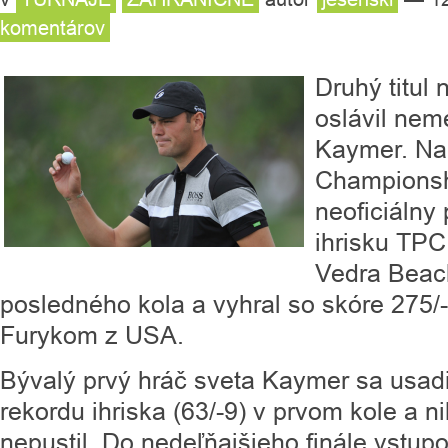
komentárov
Druhý titul
oslávil nem
Kaymer. Na 
Championsh
neoficiálny 
ihrisku TP
Vedra Beac
posledného kola a vyhral so skóre 275/
Furykom z USA.
Bývalý prvý hráč sveta Kaymer sa usadi
rekordu ihriska (63/-9) v prvom kole a 
nepustil. Do nedeľňajšieho finále vstup