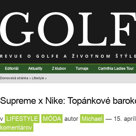
Editoriál
Aktuality
Z klubov
Turnaje
Carinthia Ladies Tour
Domovská stránka
»
Lifestyle
»
Supreme x Nike: Topánkové barok
v
LIFESTYLE
MÓDA
autor
Michael
— 15. aprí
komentárov