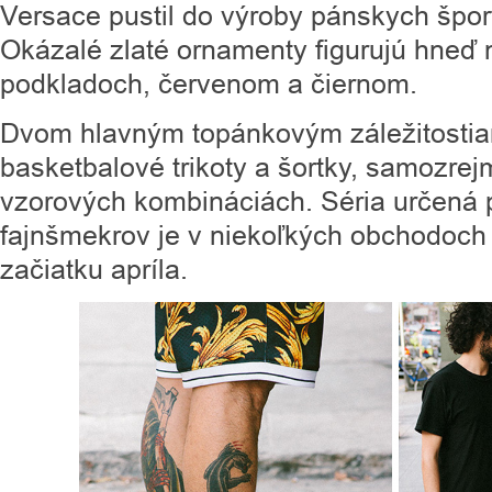
Versace pustil do výroby pánskych špor
Okázalé zlaté ornamenty figurujú hneď
podkladoch, červenom a čiernom.
Dvom hlavným topánkovým záležitosti
basketbalové trikoty a šortky, samozre
vzorových kombináciách. Séria určená 
fajnšmekrov je v niekoľkých obchodoch
začiatku apríla.