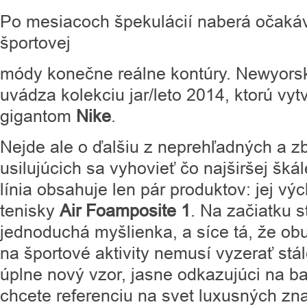
Po mesiacoch špekulácií naberá očaká
športovej
módy konečne reálne kontúry. Newyor
uvádza kolekciu jar/leto 2014, ktorú vyt
gigantom
Nike
.
Nejde ale o ďalšiu z neprehľadných a z
usilujúcich sa vyhovieť čo najširšej šk
línia obsahuje len pár produktov: jej v
tenisky
Air Foamposite 1
. Na začiatku s
jednoduchá myšlienka, a síce tá, že ob
na športové aktivity nemusí vyzerať stá
úplne nový vzor, jasne odkazujúci na b
chcete referenciu na svet luxusných zn