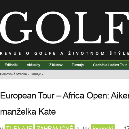
Editoriál
Aktuality
Z klubov
Turnaje
Carinthia Ladies Tour
Domovská stránka
»
Turnaje
»
European Tour – Africa Open: Aikeno
manželka Kate
v
TURNAJE
ZAHRANIČNÉ
autor
jesenski
— 17