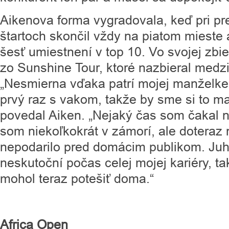
Aikenova forma vygradovala, keď pri p
štartoch skončil vždy na piatom mieste 
šesť umiestnení v top 10. Vo svojej zbi
zo Sunshine Tour, ktoré nazbieral medz
„Nesmierna vďaka patrí mojej manželke
prvý raz s vakom, takže by sme si to m
povedal Aiken. „Nejaký čas som čakal n
som niekoľkokrát v zámorí, ale doteraz 
nepodarilo pred domácim publikom. Juho
neskutoční počas celej mojej kariéry, t
mohol teraz potešiť doma.“
Africa Open