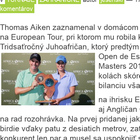
komentárov
Thomas Aiken zaznamenal v domácom pros
na European Tour, pri ktorom mu robila
Tridsaťročný Juhoafričan, ktorý predtým
Open de Es
Masters 201
kolách skór
bilanciu vš
na ihrisku 
aj Angličan 
na rad rozohrávka. Na prvej pridanej jak
birdie vďaky patu z desiatich metrov, za
konkurent len par a musel sa uspokojiť