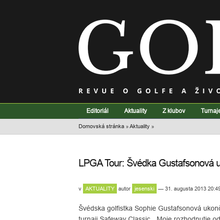
Editoriál
Aktuality
Z klubov
Turnaj
Domovská stránka
»
Aktuality
»
LPGA Tour: Švédka Gustafsonová uk
v
AKTUALITY
autor
jesenski
— 31. augusta 2013 20:4
Švédska golfistka Sophie Gustafsonová ukonč
turnaji Safeway Classic. „Moje rozhodnutie o