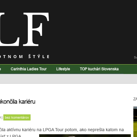
S
e
Carinthia Ladies Tour
Lifestyle
TOP kuchári Slovenska
Z
ončila kariéru
9
|
bez komentárov
ila aktívnu kariéru na LPGA Tour potom, ako
neprešla katom na
dísť z LPGA