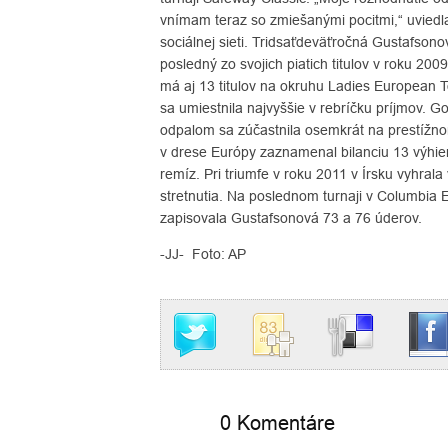
vnímam teraz so zmiešanými pocitmi,“ uvied
sociálnej sieti. Tridsaťdeväťročná Gustafsono
posledný zo svojich piatich titulov v roku 2009.
má aj 13 titulov na okruhu Ladies European To
sa umiestnila najvyššie v rebríčku príjmov. Go
odpalom sa zúčastnila osemkrát na prestížn
v drese Európy zaznamenal bilanciu 13 výhier
remíz. Pri triumfe v roku 2011 v Írsku vyhrala 
stretnutia. Na poslednom turnaji v Columbia
zapisovala Gustafsonová 73 a 76 úderov.
-JJ- Foto: AP
0 Komentáre