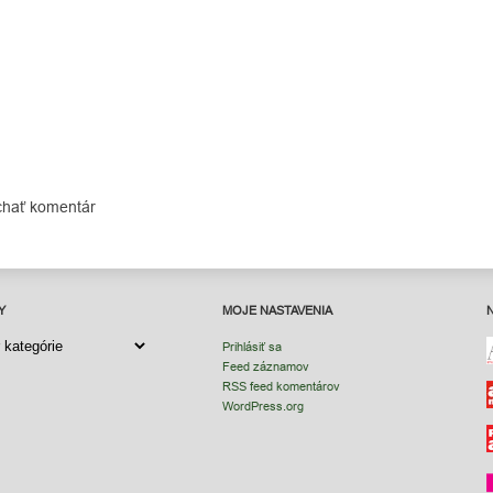
chať komentár
Y
MOJE NASTAVENIA
Y
Prihlásiť sa
Feed záznamov
RSS feed komentárov
WordPress.org