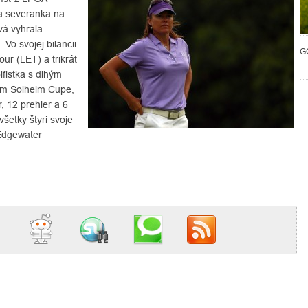
la severanka na
vá vyhrala
 Vo svojej bilancii
G
ur (LET) a trikrát
lfistka s dlhým
om Solheim Cupe,
, 12 prehier a 6
všetky štyri svoje
 Edgewater