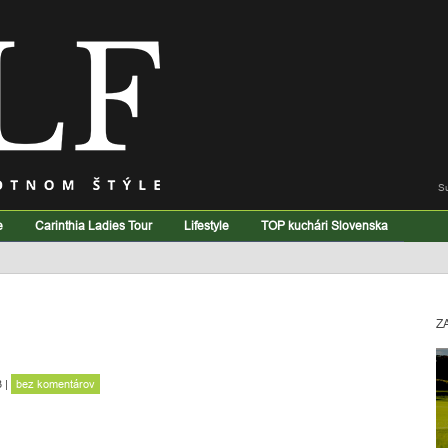
S
e
Carinthia Ladies Tour
Lifestyle
TOP kuchári Slovenska
Z
3
|
bez komentárov