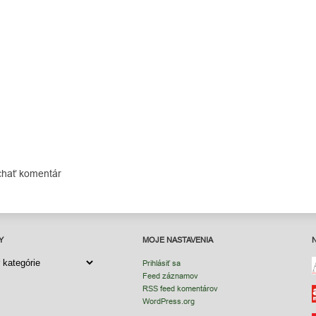
chať komentár
Y
MOJE NASTAVENIA
Y
Prihlásiť sa
Feed záznamov
RSS feed komentárov
WordPress.org