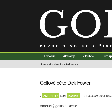
Editoriál
Aktuality
Z klubov
Turnaj
Domovská stránka
»
Aktuality
»
Golfové očko Dick Fowler
v
AKTUALITY
autor
jesenski
— 31. augusta 2013 19:5
Americký golfista Rickie