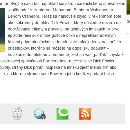
humor. Svojho času bol napríklad súčasťou sarkastického speváckeho
„golfbandu“ s Hunterom Mahanom, Bubbom
Watsonom a
Benom Craneom. Teraz sa najnovšie blysol v reklamnom šote
G
ako súkromný detektív Dick Fowler, ktorý dôsledne dozerá na
dodržovanie etikety a pravidiel na golfových ihriskách. V prvej
epizóde rieši súkromné golfové očko s neprehliadnuteľným
fúzami pripomínajúcimi sedemdesiate roky jeden z najhorších
priestupkov, ktorého sa môžete na odpalisku dopustiť –
hulákanie do telefónu v momente, keď sa váš „parťák“ chystá k
poisťovacej spoločnosti Farmers Insurance si zase Dick Fowler
divoty. Drsný Dick prinúti hlupáka na ihrisku zjesť menší drn ako
iete, na ktorom strome sedí Fowler a jeho kedík v podaní Luisa