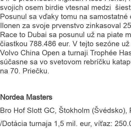
svojich osem birdie vtesnal medzi šies
Posunul sa vďaky tomu na samostatné 
Ilonen za svoje prvenstvo zinkasoval 25
Race to Dubai sa posunul už na piate m
čiastkou 788.486 eur. V tejto sezóne už
Volvo China Open a turnaji Trophée Hass
súčasne sa vo svetovom rebríčku katapu
na 70. Priečku.
Nordea Masters
Bro Hof Slott GC, Štokholm (Švédsko),
/Dotácia turnaja 1,5 mil. eur, víťaz: 250.