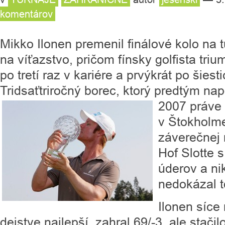
komentárov
Mikko Ilonen premenil finálové kolo na 
na víťazstvo, pričom fínsky golfista tri
po tretí raz v kariére a prvýkrát po šiest
Tridsaťtriročný borec, ktorý predtým nap
2007 práve
v Štokholme
záverečnej 
Hof Slotte
úderov a ni
nedokázal 
Ilonen síce
dejstve najlepší, zahral 69/-3, ale stačil