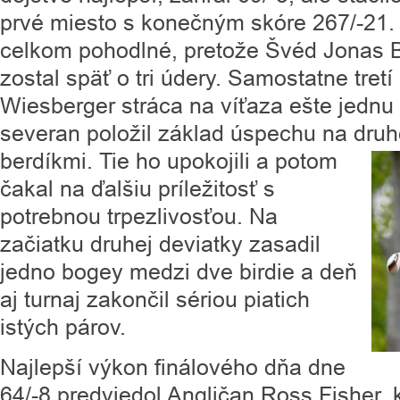
prvé miesto s konečným skóre 267/-21. 
celkom pohodlné, pretože Švéd Jonas Bl
zostal späť o tri údery. Samostatne tre
Wiesberger stráca na víťaza ešte jednu 
severan položil základ úspechu na druh
berdíkmi. Tie ho upokojili a potom
čakal na ďalšiu príležitosť s
potrebnou trpezlivosťou. Na
začiatku druhej deviatky zasadil
jedno bogey medzi dve birdie a deň
aj turnaj zakončil sériou piatich
istých párov.
Najlepší výkon finálového dňa dne
64/-8 predviedol Angličan Ross Fisher, 