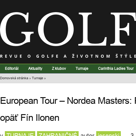
Editoriál
Aktuality
Z klubov
Turnaje
Carinthia Ladies Tour
Domovská stránka
»
Turnaje
»
European Tour – Nordea Masters: P
opäť Fín Ilonen
v
TURNAJE
ZAHRANIČNÉ
autor
jesenski
— 3.