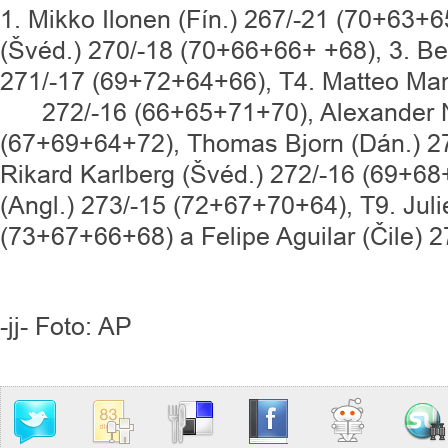
1. Mikko Ilonen (Fín.) 267/-21 (70+63+6
(Švéd.) 270/-18 (70+66+66+ +68), 3. Be
271/-17 (69+72+64+66), T4. Matteo Man
272/-16 (66+65+71+70), Alexander No
(67+69+64+72), Thomas Bjorn (Dán.) 2
Rikard Karlberg (Švéd.) 272/-16 (69+68
(Angl.) 273/-15 (72+67+70+64), T9. Juli
(73+67+66+68) a Felipe Aguilar (Čile) 
-jj- Foto: AP