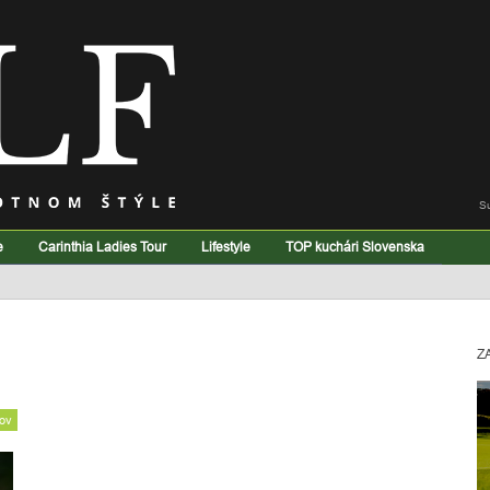
S
e
Carinthia Ladies Tour
Lifestyle
TOP kuchári Slovenska
Z
ov