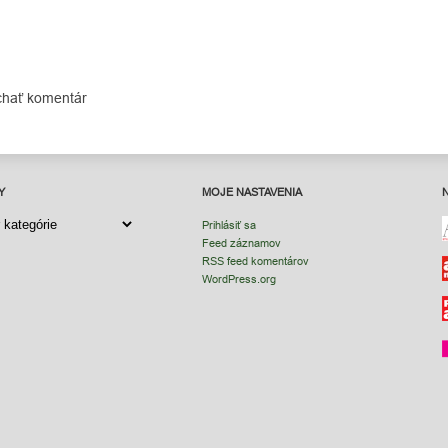
chať komentár
Y
MOJE NASTAVENIA
Y
Prihlásiť sa
Feed záznamov
RSS feed komentárov
WordPress.org