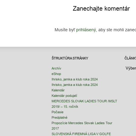
Zanechajte komentár
Musíte byť
prihlásený,
aby ste mohli zane
ŠTRUKTÚRA STRÁNKY
ČLÁNK
ČLÁNK
Archív
eShop
Ihrisko, jamka a klub roka 2024
Ihrisko, jamka a klub roka 2024
Kalendár
Kalendár podujatí
MERCEDES SLOVAK LADIES TOUR /MSLT
2019/ – 15. ročník
Počasie
Predplatné
Propozície Mercedes Slovak Ladies Tour
2017
SLOVENSKÁ FIREMNÁ LIGA V GOLFE