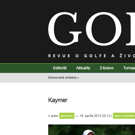
Editoriál
Aktuality
Z klubov
Turnaj
Domovská stránka
»
Kaymer
v
autor
jesenski
— 19. apríla 2013 20:13
|
bez komentár