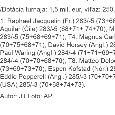
/Dotácia turnaja: 1,5 mil. eur, víťaz: 250
1. Raphaël Jacquelin (Fr.) 283/-5 (73+6
Aguilar (Čile) 283/-5 (68+71+ 74+70), M
283/-5 (75+68+69+71), T4. Magnus Carl
(70+75+68+71), David Horsey (Angl.) 2
Paul Waring (Angl.) 284/-4 (71+71+69+7
284/-4 (70+70+68+76), T8. Matteo Delpo
(73+69+73+70), Espen Kofstad (Nór.) 2
Eddie Pepperell (Angl.) 285/-3 (70+70+7
(USA) 285/-3 (70+68+74+73).
Autor: JJ Foto: AP