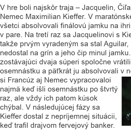
V hre boli najskôr traja – Jacquelin, Čiľ
Nemec Maximilian Kieffer. V maratónsk
všetci absolvovali finálovú jamku na ihr
v pare. Na tretí raz sa Jacquelinovi s Ki
takže prvým vyradeným sa stal Aguilar, k
nedostal na grín a jeho čip minul jamku
zostávajúci dvaja súperi spoločne vrátil
osemnástku a päťkrát ju absolvovali v 
si
Francúz aj Nemec vypracovaloi
najmä keď išli osemnástku po štvrtý
raz, ale vždy ich patom kúsok
chýbal. V následujúcej fázy sa
Kieffer dostal z nepríjemnej situácii,
keď trafil drajvom fervejový banker.