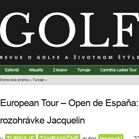
Editoriál
Aktuality
Z klubov
Turnaje
Carinthia Ladies Tour
Domovská stránka
»
Turnaje
»
European Tour – Open de Espaňa:
rozohrávke Jacquelin
v
TURNAJE
ZAHRANIČNÉ
autor
jesenski
— 22