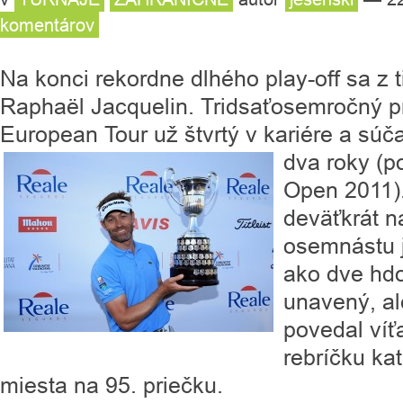
komentárov
Na konci rekordne dlhého play-off sa z t
Raphaël Jacquelin. Tridsaťosemročný pr
European Tour už štvrtý v kariére a sú
dva roky (p
Open 2011)
deväťkrát n
osemnástu j
ako dve hd
unavený, al
povedal víť
rebríčku ka
miesta na 95. priečku.