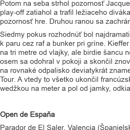
Potom na seba strhol pozornosť Jacqueli
play-off zatiahol a trafil ležiaceho divá
pozornosť hre. Druhou ranou sa zachrán
Siedmy pokus rozhodnúť bol najdramatic
k paru cez raf a bunker pri gríne. Kieffe
na tri metre od vlajky, ale birdie šancu n
osem sa odohral v pokoji a skončil zno
na rovnaké odpalisko deviatykrát znam
Tour. A vtedy to všetko ukončil francúzs
wedžkou na meter a pol od jamky, odki
Open de Espaňa
Parador de El Saler, Valencia (Španiels