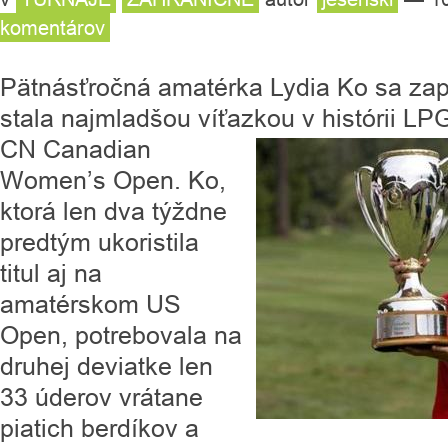
komentárov
Pätnásťročná amatérka Lydia Ko sa zapí
stala najmladšou víťazkou v histórii LP
CN Canadian
Women’s Open. Ko,
ktorá len dva týždne
predtým ukoristila
titul aj na
amatérskom US
Open, potrebovala na
druhej deviatke len
33 úderov vrátane
piatich berdíkov a