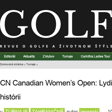
Editoriál
Aktuality
Z klubov
Turnaje
Carinthia Ladies Tour
Domovská stránka
»
Turnaje
»
CN Canadian Women’s Open: Lydi
histórii
v
TURNAJE
ZAHRANIČNÉ
autor
jesenski
— 10