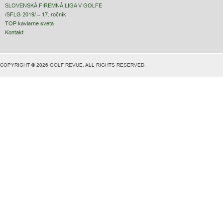
SLOVENSKÁ FIREMNÁ LIGA V GOLFE
/SFLG 2019/ – 17. ročník
TOP kaviarne sveta
Kontakt
COPYRIGHT © 2026 GOLF REVUE. ALL RIGHTS RESERVED.