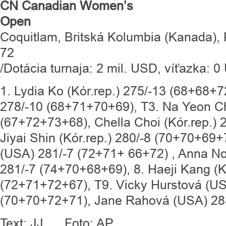
CN Canadian Women’s
Open
Coquitlam, Britská Kolumbia (Kanada),
/Dotácia turnaja: 2 mil. USD, víťazka: 0
1. Lydia Ko (Kór.rep.) 275/-13 (68+68+7
278/-10 (68+71+70+69), T3. Na Yeon Cho
(67+72+73+68), Chella Choi (Kór.rep.) 
Jiyai Shin (Kór.rep.) 280/-8 (70+70+69
(USA) 281/-7 (72+71+ 66+72) , Anna No
281/-7 (74+70+68+69), 8. Haeji Kang (Kó
(72+71+72+67), T9. Vicky Hurstová (US
(70+70+72+71), Jane Rahová (USA) 28
Text: JJ Foto: AP