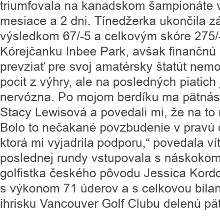
triumfovala na kanadskom šampionáte 
mesiace a 2 dni. Tínedžerka ukončila 
výsledkom 67/-5 a celkovým skóre 275/-1
Kórejčanku Inbee Park, avšak finančnú
prevziať pre svoj amatérsky štatút nemo
pocit z výhry, ale na posledných piatic
nervózna. Po mojom berdíku ma pätnást
Stacy Lewisová a povedali mi, že na t
Bolo to nečakané povzbudenie v pravú c
ktorá mi vyjadrila podporu,“ povedala ví
poslednej rundy vstupovala s náskokom
golfistka českého pôvodu Jessica Kord
s výkonom 71 úderov a s celkovou bilan
ihrisku Vancouver Golf Clubu delenú pät