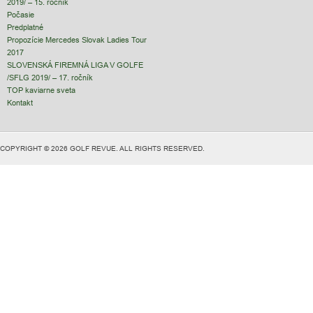
2019/ – 15. ročník
Počasie
Predplatné
Propozície Mercedes Slovak Ladies Tour
2017
SLOVENSKÁ FIREMNÁ LIGA V GOLFE
/SFLG 2019/ – 17. ročník
TOP kaviarne sveta
Kontakt
COPYRIGHT © 2026 GOLF REVUE. ALL RIGHTS RESERVED.