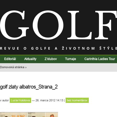
Editoriál
Aktuality
Z klubov
Turnaje
Carinthia Ladies Tour
Domovská stránka
»
golf zlaty albatros_Strana_2
v
autor
Lucia Holotova
— 26. marca 2012 14:13
|
bez komentárov