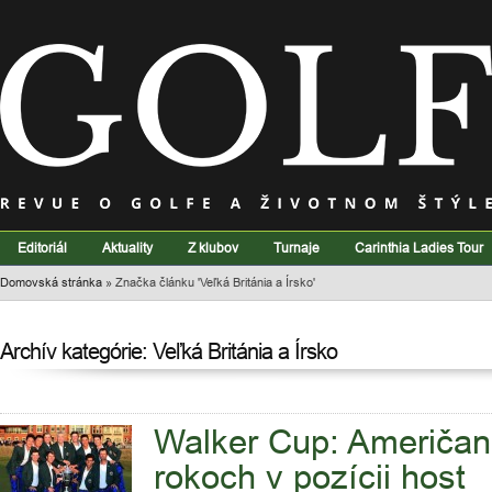
Editoriál
Aktuality
Z klubov
Turnaje
Carinthia Ladies Tour
Domovská stránka
»
Značka článku 'Veľká Británia a Írsko'
Archív kategórie: Veľká Británia a Írsko
Walker Cup: Američani
rokoch v pozícii host