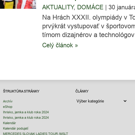
AKTUALITY
,
DOMÁCE
|
30 január
Na Hrách XXXII. olympiády v To
prvýkrát vystupovať v športovo
tímom dizajnérov a technológov 
Celý článok »
ŠTRUKTÚRA STRÁNKY
ČLÁNKY
ČLÁNKY
Archív
eShop
Ihrisko, jamka a klub roka 2024
Ihrisko, jamka a klub roka 2024
Kalendár
Kalendár podujatí
MERCEDES SLOVAK LADIES TOUR /MSLT