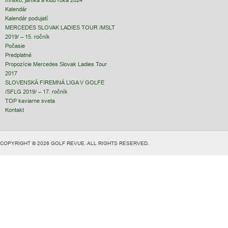
Ihrisko, jamka a klub roka 2024
Kalendár
Kalendár podujatí
MERCEDES SLOVAK LADIES TOUR /MSLT
2019/ – 15. ročník
Počasie
Predplatné
Propozície Mercedes Slovak Ladies Tour
2017
SLOVENSKÁ FIREMNÁ LIGA V GOLFE
/SFLG 2019/ – 17. ročník
TOP kaviarne sveta
Kontakt
COPYRIGHT © 2026 GOLF REVUE. ALL RIGHTS RESERVED.