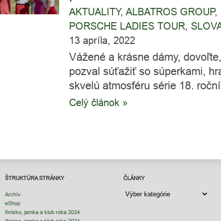
AKTUALITY
,
ALBATROS GROUP
,
PORSCHE LADIES TOUR
,
SLOVA
13 apríla, 2022
Vážené a krásne dámy, dovoľte
pozval súťažiť so súperkami, hra
skvelú atmosféru série 18. roční
Celý článok »
ŠTRUKTÚRA STRÁNKY
ČLÁNKY
ČLÁNKY
Archív
eShop
Ihrisko, jamka a klub roka 2024