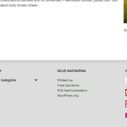
ačovala jediná dámska túra na Slovensku – Mercedes Slovak Ladies Golf Tour
skom bolo ihrisko Green...
G
Y
MOJE NASTAVENIA
Y
Prihlásiť sa
Feed záznamov
RSS feed komentárov
WordPress.org