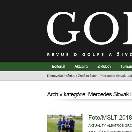
Editoriál
Aktuality
Z klubov
Turnaj
Domovská stránka
»
Značka článku 'Mercedes Slovak Lad
Archív kategórie: Mercedes Slovak 
Foto/MSLT 2018:
AKTUALITY
,
ALBATROS GR