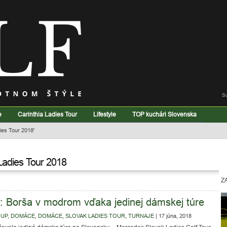
S
e
Carinthia Ladies Tour
Lifestyle
TOP kuchári Slovenska
ies Tour 2018'
Ladies Tour 2018
Z
 Borša v modrom vďaka jedinej dámskej túre
OUP
,
DOMÁCE
,
DOMÁCE
,
SLOVAK LADIES TOUR
,
TURNAJE
|
17 júna, 2018