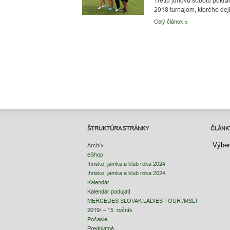
Tretiu júnovú sobotu pokr
2018 turnajom, ktorého deji
Celý článok »
ŠTRUKTÚRA STRÁNKY
ČLÁNK
ČLÁNK
Archív
eShop
Ihrisko, jamka a klub roka 2024
Ihrisko, jamka a klub roka 2024
Kalendár
Kalendár podujatí
MERCEDES SLOVAK LADIES TOUR /MSLT
2019/ – 15. ročník
Počasie
Predplatné