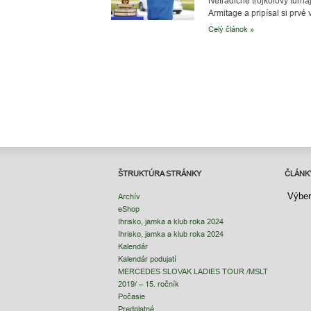
Netradične trojkolový turna
Armitage a pripísal si prvé
Celý článok »
ŠTRUKTÚRA STRÁNKY
ČLÁNK
ČLÁNK
Archív
eShop
Ihrisko, jamka a klub roka 2024
Ihrisko, jamka a klub roka 2024
Kalendár
Kalendár podujatí
MERCEDES SLOVAK LADIES TOUR /MSLT
2019/ – 15. ročník
Počasie
Predplatné