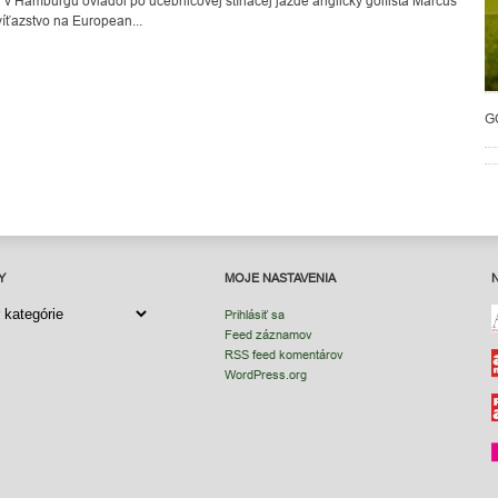
j v Hamburgu ovládol po učebnicovej stíhacej jazde anglický golfista Marcus
 víťazstvo na European...
G
Y
MOJE NASTAVENIA
Y
Prihlásiť sa
Feed záznamov
RSS feed komentárov
WordPress.org