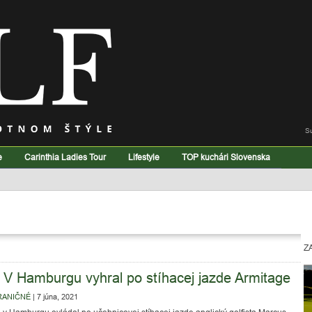
S
e
Carinthia Ladies Tour
Lifestyle
TOP kuchári Slovenska
Z
V Hamburgu vyhral po stíhacej jazde Armitage
RANIČNÉ
|
7 júna, 2021