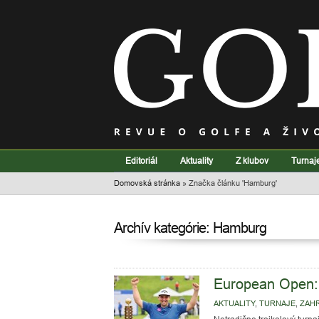
Editoriál
Aktuality
Z klubov
Turnaj
Domovská stránka
»
Značka článku 'Hamburg'
Archív kategórie: Hamburg
European Open: 
AKTUALITY
,
TURNAJE
,
ZAH