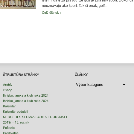
Iste mi dáte za pravdu, že golf je zvláštny šport. Dokonca
neuznávajú ako šport. Tak či onak, golf...
Celý článok »
ŠTRUKTÚRA STRÁNKY
ČLÁNKY
ČLÁNKY
Archív
eShop
Ihrisko, jamka a klub roka 2024
Ihrisko, jamka a klub roka 2024
Kalendár
Kalendár podujatí
MERCEDES SLOVAK LADIES TOUR /MSLT
2019/ – 15. ročník
Počasie
Predplatné