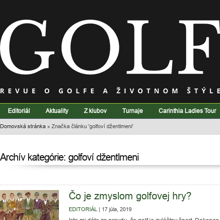
Editoriál
Aktuality
Z klubov
Turnaje
Carinthia Ladies Tour
Domovská stránka
»
Značka článku 'golfoví džentlmeni'
Archív kategórie: golfoví džentlmeni
Čo je zmyslom golfovej hry?
EDITORIÁL
|
17 júla, 2019