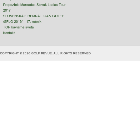
Propozície Mercedes Slovak Ladies Tour
2017
SLOVENSKÁ FIREMNÁ LIGA V GOLFE
/SFLG 2019/ – 17. ročník
TOP kaviarne sveta
Kontakt
COPYRIGHT © 2026 GOLF REVUE. ALL RIGHTS RESERVED.