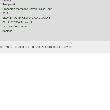
Počasie
Predplatné
Propozície Mercedes Slovak Ladies Tour
2017
SLOVENSKÁ FIREMNÁ LIGA V GOLFE
/SFLG 2019/ – 17. ročník
TOP kaviarne sveta
Kontakt
COPYRIGHT © 2026 GOLF REVUE. ALL RIGHTS RESERVED.