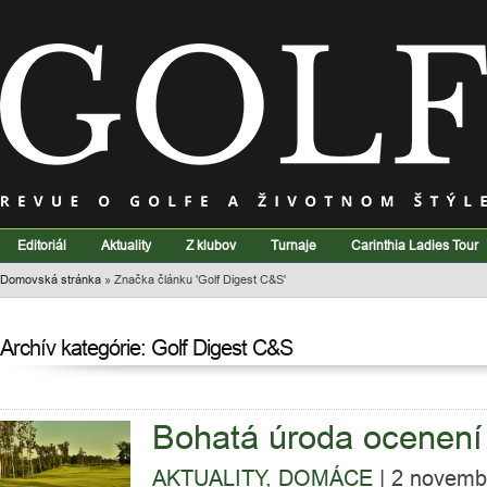
Editoriál
Aktuality
Z klubov
Turnaje
Carinthia Ladies Tour
Domovská stránka
»
Značka článku 'Golf Digest C&S'
Archív kategórie: Golf Digest C&S
Bohatá úroda ocenení 
AKTUALITY
,
DOMÁCE
|
2 novemb