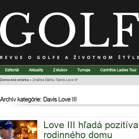
Editoriál
Aktuality
Z klubov
Turnaje
Carinthia Ladies Tour
Domovská stránka
»
Značka článku 'Davis Love III'
Archív kategórie: Davis Love III
Love III hľadá pozitíva
rodinného domu