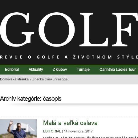
Editoriál
Aktuality
Z klubov
Turnaje
Carinthia Ladies Tour
Domovská stránka
»
Značka článku 'časopis'
Archív kategórie: časopis
Malá a veľká oslava
EDITORIÁL
|
14 novembra, 2017