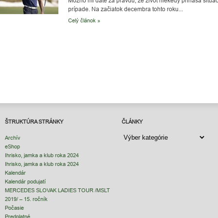
Možno mi dáte za pravdu, že život niekedy prináša situácie,
prípade. Na začiatok decembra tohto roku...
Celý článok »
ŠTRUKTÚRA STRÁNKY
ČLÁNKY
ČLÁNKY
Archív
eShop
Ihrisko, jamka a klub roka 2024
Ihrisko, jamka a klub roka 2024
Kalendár
Kalendár podujatí
MERCEDES SLOVAK LADIES TOUR /MSLT
2019/ – 15. ročník
Počasie
Predplatné