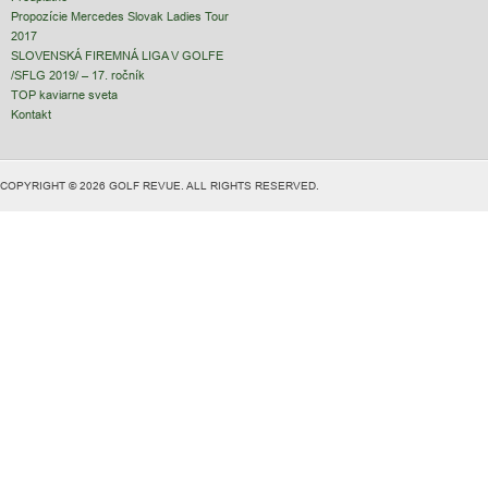
Propozície Mercedes Slovak Ladies Tour
2017
SLOVENSKÁ FIREMNÁ LIGA V GOLFE
/SFLG 2019/ – 17. ročník
TOP kaviarne sveta
Kontakt
COPYRIGHT © 2026 GOLF REVUE. ALL RIGHTS RESERVED.