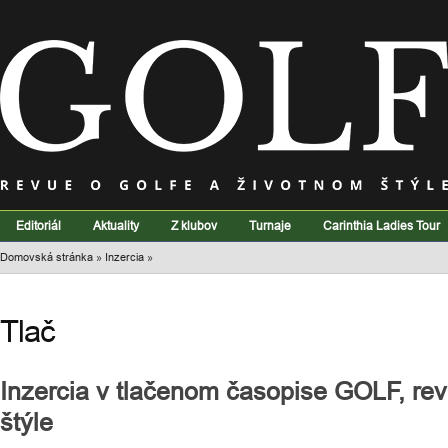
Editoriál
Aktuality
Z klubov
Turnaje
Carinthia Ladies Tour
Domovská stránka
»
Inzercia
»
Tlač
Inzercia v tlačenom časopise GOLF, rev
štýle